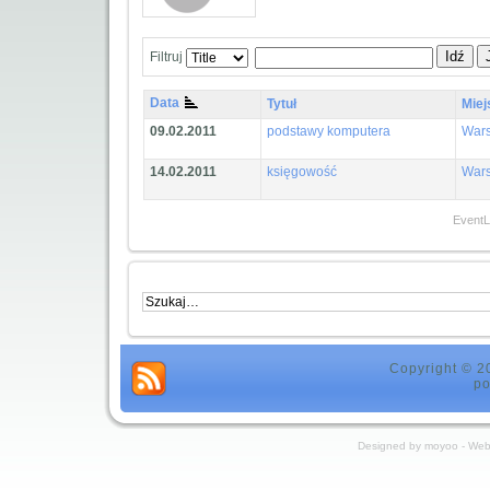
Idź
Filtruj
Data
Tytuł
Miej
09.02.2011
podstawy komputera
War
14.02.2011
księgowość
War
EventL
Copyright © 20
p
Designed by moyoo -
Web